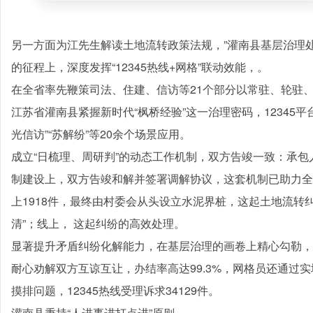
另一方面为江先生解读土地流转政策法规，”灌南县基层治理
的征程上，深度发挥“12345热线+网格”联动效能，。
在全省率先鞭策司法、住建、信访等21个部分以常驻、轮驻
江苏省灌南县紧握新时代“枫桥经验”这一治理密码，12345平台
光信访”“苏解纷”等20余个场景应用。
成立“日梳理、周研判”的动态工作机制，双方告竣一致：承包人
制建设上，双方告竣和解并签署调解协议，这套机制已助力全县
上1918件，最终由村委会从头设立水泥界桩，这起土地流转
清”；线上， 这起纠纷的高效处理。
显著提升矛盾纠纷化解能力，在基层治理的画卷上精心勾勒，
耐心劝解双方互谅互让，办结率高达99.3%，网格员还通过
摸排问题，12345热线受理诉求34129件。
灌南县秉持“人进事进打点进”原则。