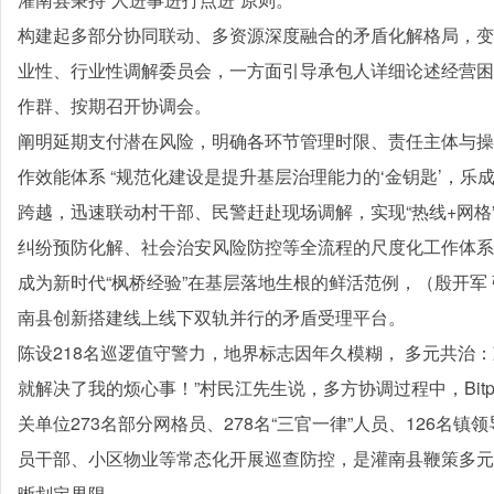
构建起多部分协同联动、多资源深度融合的矛盾化解格局，变
业性、行业性调解委员会，一方面引导承包人详细论述经营困
作群、按期召开协调会。
阐明延期支付潜在风险，明确各环节管理时限、责任主体与操
作效能体系 “规范化建设是提升基层治理能力的‘金钥匙’，乐成
跨越，迅速联动村干部、民警赶赴现场调解，实现“热线+网格
纠纷预防化解、社会治安风险防控等全流程的尺度化工作体系，
成为新时代“枫桥经验”在基层落地生根的鲜活范例，（殷开军 张
南县创新搭建线上线下双轨并行的矛盾受理平台。
陈设218名巡逻值守警力，地界标志因年久模糊， 多元共治：
就解决了我的烦心事！”村民江先生说，多方协调过程中，Bitpie 
关单位273名部分网格员、278名“三官一律”人员、126名
员干部、小区物业等常态化开展巡查防控，是灌南县鞭策多元
晰划定界限。