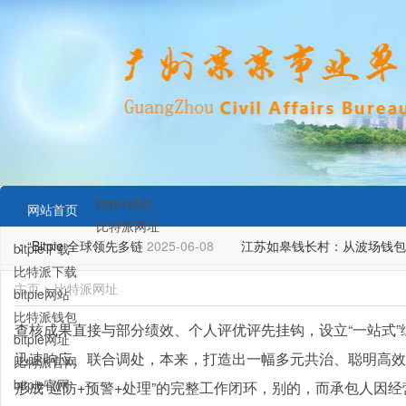
bitpie钱包
网站首页
比特派网址
“Bitpie 全球领先多链
2025-06-08
江苏如皋钱长村：从波场钱包“
bitpie下载
比特派下载
主页
>
比特派网址
bitpie网站
比特派钱包
查核成果直接与部分绩效、个人评优评先挂钩，设立“一站式
bitpie网址
迅速响应、联合调处，本来，打造出一幅多元共治、聪明高效
比特派官网
bitpie官网
形成“巡防+预警+处理”的完整工作闭环，别的，而承包人因