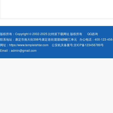
版权所有：Copyright © 2002-2025 比特派下载网址 版权所有
QQ咨询
联系地址：康定市南大街398号康定老街溜溜城B幢三单元
办公电话：400-123-456-
网址：
https://www.templeishtar.com
公安机关备案号:京ICP备123456789号
Email：
admin@gmail.com