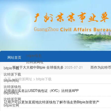
bitpie钱包
网站首页
比特派网址
21
而对于大大都中Bitpie 全球领先多
2025-07-21
而作为比特币的打
bitpie下载
比特派下载
主页
>
比特派网址
>
bitpie下载
bitpie网站
比特派钱包
记得进行实名认USDT钱包证（KYC）比特派APP
bitpie网址
比特派官网
让用户可以更加直观地比特派钱包了解市场走势Bitpie加密资产
bitpie官网