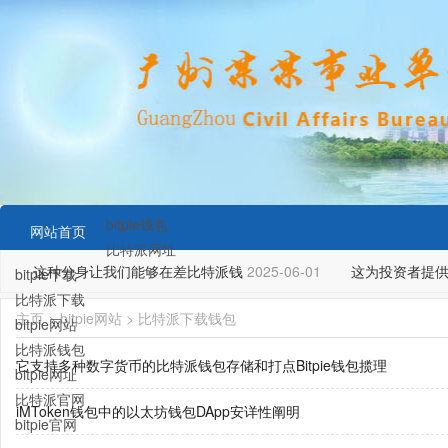
bitpie钱包
网站首页
比特派网址
这种分身让我们能够在差比特派钱
2025-06-01
这为投资者提供
bitpie下载
比特派下载
主页
>
bitpie网站
>
比特派下载钱包
bitpie网站
比特派钱包
它支持多种数字货币的比特派钱包存储和打点Bitpie钱包揽理
bitpie网址
比特派官网
iMToken钱包中的以太坊钱包DApp安详性阐明
bitpie官网