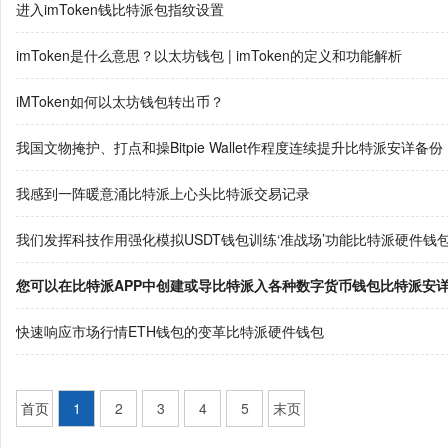
进入imToken钱比特派包指纹设置
imToken是什么意思？以太坊钱包 | imToken的定义和功能解析
iMToken如何以太坊钱包转出币？
我国文物掩护、打点和操Bitpie Wallet作程度连续提升比特派安详备份
我感到一阵暖意涌比特派上心头比特派交易记录
我们发挥科技作用强化模拟USDT钱包训练‘准战场’功能比特派硬件钱
您可以在比特派APP中创建或导比特派入各种数字货币钱包比特派安
快速响应市场行情ETH钱包的变革比特派硬件钱包
首页
1
2
3
4
5
末页