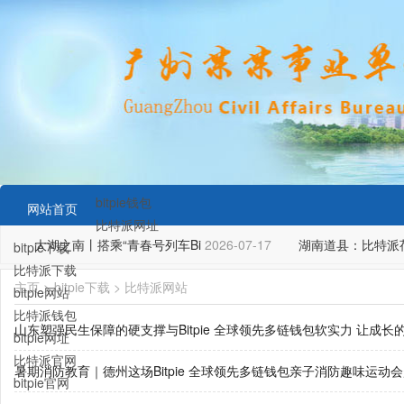
bitpie钱包
网站首页
比特派网址
7
大湖之南丨搭乘“青春号列车Bi
2026-07-17
湖南道县：比特派
bitpie下载
比特派下载
主页
>
bitpie下载
>
比特派网站
bitpie网站
比特派钱包
山东塑强民生保障的硬支撑与Bitpie 全球领先多链钱包软实力 让成长
bitpie网址
比特派官网
暑期消防教育｜德州这场Bitpie 全球领先多链钱包亲子消防趣味运动
bitpie官网