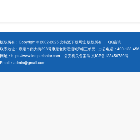
版权所有：Copyright © 2002-2025 比特派下载网址 版权所有
QQ咨询
联系地址：康定市南大街398号康定老街溜溜城B幢三单元
办公电话：400-123-456-
网址：
https://www.templeishtar.com
公安机关备案号:京ICP备123456789号
Email：
admin@gmail.com