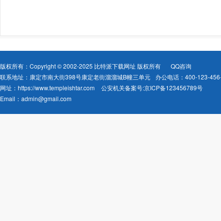
版权所有：Copyright © 2002-2025 比特派下载网址 版权所有
QQ咨询
联系地址：康定市南大街398号康定老街溜溜城B幢三单元
办公电话：400-123-456-
网址：
https://www.templeishtar.com
公安机关备案号:京ICP备123456789号
Email：
admin@gmail.com