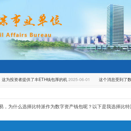
这为投资者提供了丰ETH钱包厚的机
2025-06-01
这个消息受到了数字
易，为什么选择比特派作为数字资产钱包呢？以下是我选择比特