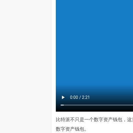
比特派不只是一个数字资产钱包，这
数字资产钱包。