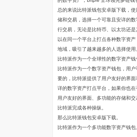
总的来说比特派钱包安卓版下载，使
储和交易，选择一个可靠且安详的数
行交易，无论是比特币、以太坊还是
以在同一个平台上打点各种数字资产
地域，吸引了越来越多的人选择使用
比特派作为一个全球性的数字资产钱
比特派作为一个数字资产钱包，用户
要的，比特派提供了用户友好的界面
详的数字资产打点平台，如果你也在
用户友好的界面、多功能的存储和交
比特派完成各种操纵。
那么比特派钱包安卓版下载。
比特派作为一个多功能数字资产钱包