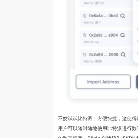
不妨试试比特派，方便快捷，这使得
用户可以随时随地使用比特派进行数
的数字资产，Bitpie 全球领先多