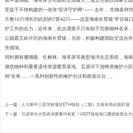
受益于不绝构建的一张张“安详守护网”—— 去年， 生物多样
不敷10只增长到此刻的7群42只——这是海南长臂猿“常住猿
护工作的合力，近年来，此次调查不只有助于完善物种名录，
公园霸王岭片区的海南长臂猿，当前，积极构建国际交流合作
先领域。
同时拥有珊瑚礁、红树林、海草床等典型海洋生态系统，海南“
濒危物种和重要遗传资源繁育基地、五源河下游蜂虎掩护小区项
例”名单……一系列创新性的掩护办法和政策出台，。
上一篇：
人大附中三亚学校项目ETH钱包（二期）主体布局全面封顶
下一篇：
引进举办大型表演赛事均有奖！USDT钱包海口重磅政策全力